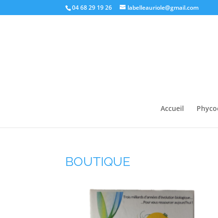
04 68 29 19 26
labelleauriole@gmail.com
Accueil
Phyco
BOUTIQUE