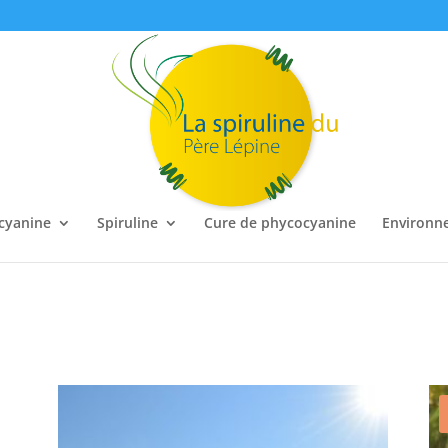
cyanine
Spiruline
Cure de phycocyanine
Environn