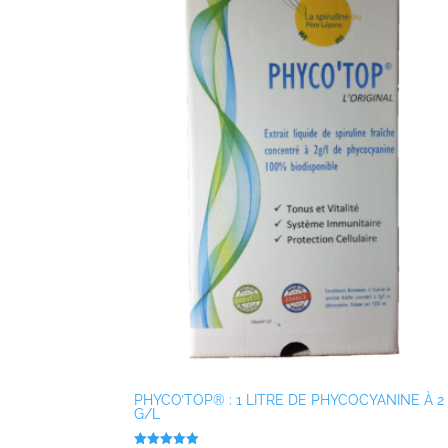
PHYCO’TOP® : 1 LITRE DE PHYCOCYANINE À 2
G/L