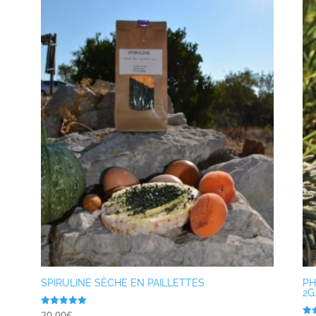
SPIRULINE SÈCHE EN PAILLETTES
PH
2G
Note
20,00
€