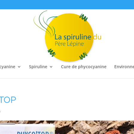
cyanine
Spiruline
Cure de phycocyanine
Environn
’TOP
s