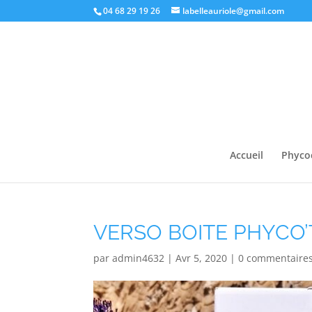
04 68 29 19 26
labelleauriole@gmail.com
Accueil
Phyco
VERSO BOITE PHYCO
par
admin4632
|
Avr 5, 2020
|
0 commentaire